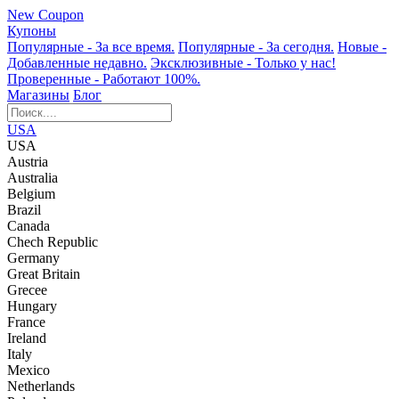
New Coupon
Купоны
Популярные
- За все время.
Популярные
- За сегодня.
Новые
-
Добавленные недавно.
Эксклюзивные
- Только у нас!
Проверенные
- Работают 100%.
Магазины
Блог
USA
USA
Austria
Australia
Belgium
Brazil
Canada
Chech Republic
Germany
Great Britain
Grecee
Hungary
France
Ireland
Italy
Mexico
Netherlands