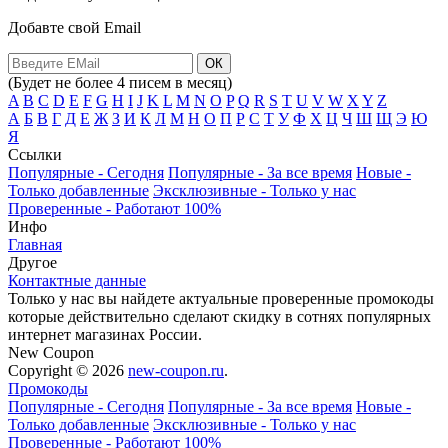
Добавте свой Email
(Будет не более 4 писем в месяц)
A
B
C
D
E
F
G
H
I
J
K
L
M
N
O
P
Q
R
S
T
U
V
W
X
Y
Z
А
Б
В
Г
Д
Е
Ж
З
И
К
Л
М
Н
О
П
Р
С
Т
У
Ф
Х
Ц
Ч
Ш
Щ
Э
Ю
Я
Ссылки
Популярные
- Сегодня
Популярные
- За все время
Новые
-
Только добавленные
Эксклюзивные
- Только у нас
Проверенные
- Работают 100%
Инфо
Главная
Другое
Контактные данные
Только у нас вы найдете актуальные проверенные промокоды
которые действительно сделают скидку в сотнях популярных
интернет магазинах России.
New Coupon
Copyright © 2026
new-coupon.ru
.
Промокоды
Популярные
- Сегодня
Популярные
- За все время
Новые
-
Только добавленные
Эксклюзивные
- Только у нас
Проверенные
- Работают 100%