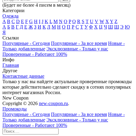
(Будет не более 4 писем в месяц)
Категории
Одежда
A
B
C
D
E
F
G
H
I
J
K
L
M
N
O
P
Q
R
S
T
U
V
W
X
Y
Z
А
Б
В
Г
Д
Е
Ж
З
И
К
Л
М
Н
О
П
Р
С
Т
У
Ф
Х
Ц
Ч
Ш
Щ
Э
Ю
Я
Ссылки
Популярные
- Сегодня
Популярные
- За все время
Новые
-
Только добавленные
Эксклюзивные
- Только у нас
Проверенные
- Работают 100%
Инфо
Главная
Другое
Контактные данные
Только у нас вы найдете актуальные проверенные промокоды
которые действительно сделают скидку в сотнях популярных
интернет магазинах России.
New Coupon
Copyright © 2026
new-coupon.ru
.
Промокоды
Популярные
- Сегодня
Популярные
- За все время
Новые
-
Только добавленные
Эксклюзивные
- Только у нас
Проверенные
- Работают 100%