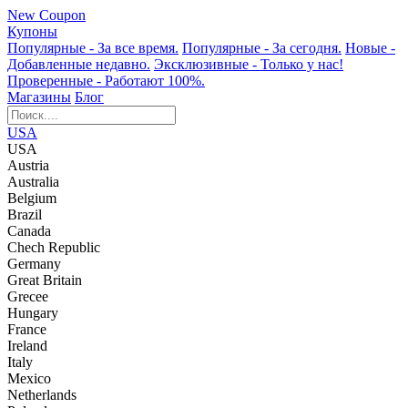
New Coupon
Купоны
Популярные
- За все время.
Популярные
- За сегодня.
Новые
-
Добавленные недавно.
Эксклюзивные
- Только у нас!
Проверенные
- Работают 100%.
Магазины
Блог
USA
USA
Austria
Australia
Belgium
Brazil
Canada
Chech Republic
Germany
Great Britain
Grecee
Hungary
France
Ireland
Italy
Mexico
Netherlands